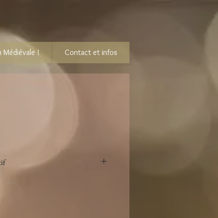
 Médiévale !
Contact et infos
if
 23cm l 20 cm
à suspendre 