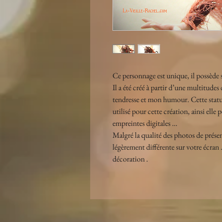
Ce personnage est unique, il possède sa
Il a été créé à partir d’une multitude
tendresse et mon humour. Cette statue
utilisé pour cette création, ainsi ell
empreintes digitales …
Malgré la qualité des photos de présent
légèrement différente sur votre écran .
décoration .