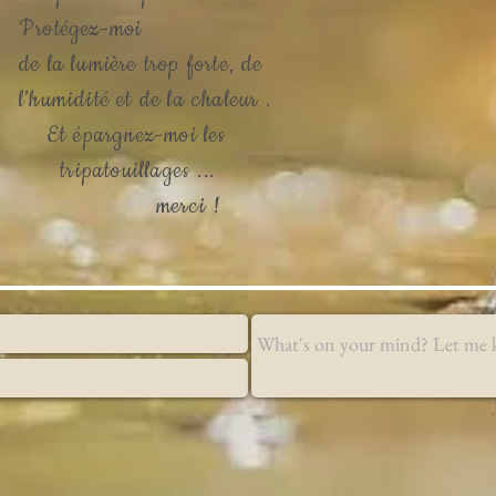
Protégez-moi
de la lumière trop forte, de
l’humidité et de la chaleur .
Et épargnez-moi les
tripatouillages ...
merci !