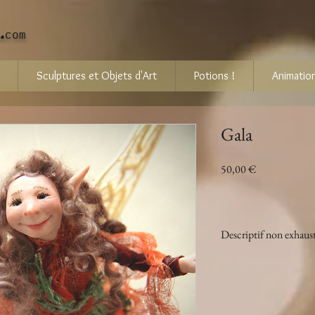
.
com
Sculptures et Objets d'Art
Potions !
Animation
Gala
Prix
50,00 €
Descriptif non exhaust
Taille : 
H 5cm L
Poid : 41gr
Particularités : 