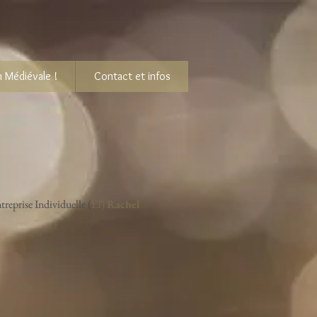
 Médiévale !
Contact et infos
treprise Individuelle (
EI)
Rachel