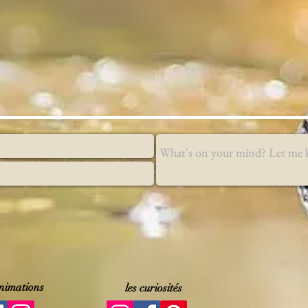
animations
les curiosités