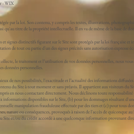
ar : WIX
otégée par la loi. Son contenu, y compris les textes, illustrations, photograph
nsi qu'au titre de la propriété intellectuelle. Il en va de même de la base de d
t signes distinctifs figurant sur le Site sont protégés par la loi française et i
tion de tout ou partie d'un des signes précités sans autorisation expresse écri
collecte, le traitement et l’utilisation de vos données personnelles, nous vous
 des données personnelles.
ux de nos possibilités, l'exactitude et l’actualité des informations diffusées
ontenu du Site à tout moment et sans préavis. Il appartient aux visiteurs du S
compris en nous contactant directement. Nous déclinons toute responsabilité 
ux informations disponibles sur le Site, (b) pour les dommages résultant d'u
éventuelle manipulation frauduleuse effectuée par des tiers et (c) pour tous d
gines, nature ou conséquences, provoqués à raison de l'accès de quiconque au S
 du Site et/ou du crédit accordé à une quelconque information provenant di