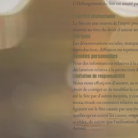
L’Hébergement du Site est assuré p
Propriété intellectuelle
Le Site est une oeuvre de l’esprit pr
réservés au titre du droit d'auteur ai
Marques
Les dénominations sociales, marques e
reproduction, diffusion ou représenta
Données personnelles
Pour des informations relatives à la 
déclaration relative à la protection
Limitation de responsabilité
Nous nous efforçons d'assurer, au mie
droit de corriger et de modifier le c
sur le Site par d'autres moyens, y 
inexactitude ou omission relative a
figurant sur le Site causée par une 
quelles qu'en soient les causes, ori
accéder, de même que l'utilisation
dernier.