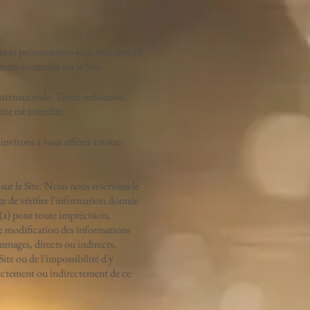
ies et présentations sont strictement
onnées contenue sur le Site.
nternationale. Toute utilisation,
te est interdite.
 invitons à vous référer à notre
 sur le Site. Nous nous réservons le
ite de vérifier l'information donnée
(a) pour toute imprécision,
ne modification des informations
ommages, directs ou indirects,
ite ou de l'impossibilité d'y
rectement ou indirectement de ce