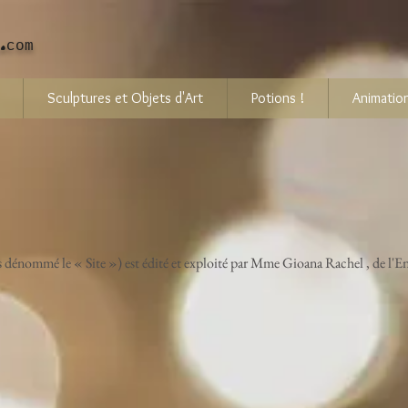
.
com
Sculptures et Objets d'Art
Potions !
Animation
rès dénommé le « Site ») est édité et exploité par Mme Gioana Rachel , de l'En