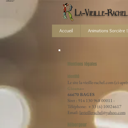
ordinateur !
La-Vieille-Rachel
Accueil
Animations Sorcière !
Mentions légales
Identité
Le site la-vieille-rachel.com (ci-ap
Gioana
--
66670 BAGES
Siret : 914 130 968 00011 -
Téléphone: + 33 (6) 10024617
Email:
lavieillerachel@yahoo.com
Hébergeur