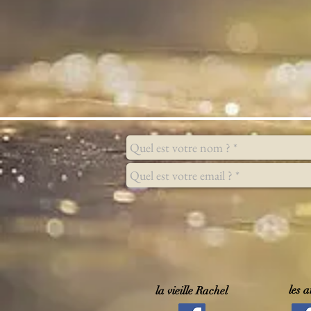
les 
la vieille Rachel