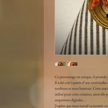
Ce personnage est unique, il possède sa
Il a été créé à partir d’une multitude
tendresse et mon humour. Cette statue
utilisé pour cette création, ainsi ell
empreintes digitales …
J'espère que mon travail va nourrir vo