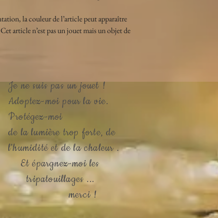
ation, la couleur de l’article peut apparaître 
Cet article n’est pas un jouet mais un objet de 
Je ne suis pas un jouet !
Adoptez-moi pour la vie.
Protégez-moi
de la lumière trop forte, de
l’humidité et de la chaleur .
Et épargnez-moi les
tripatouillages ...
merci !