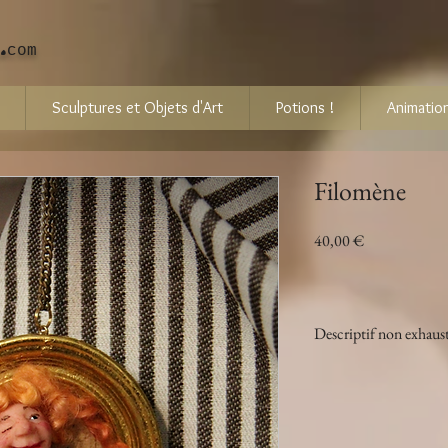
.
com
Sculptures et Objets d'Art
Potions !
Animation
Filomène
Prix
40,00 €
Descriptif non exhaust
Taille : 
 9 cm de
Particularités :