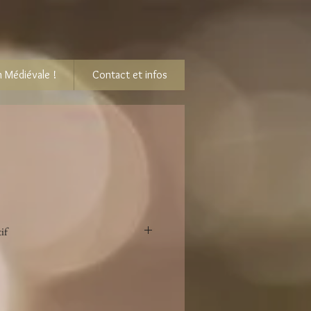
 Médiévale !
Contact et infos
if
 diamètre
 cadre doré à suspendre avec sa chaîne