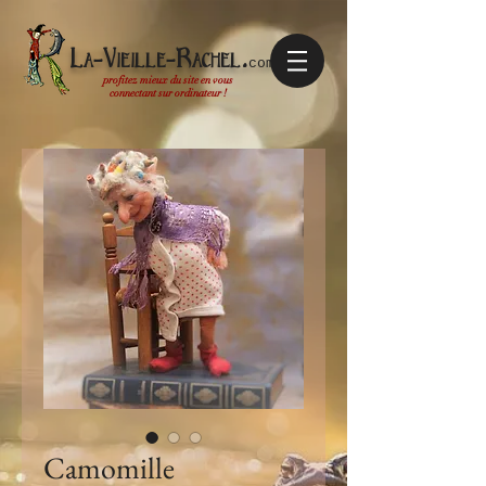
La-Vieille-Rachel.
com
profitez mieux du site en vous
connectant sur ordinateur !
Camomille