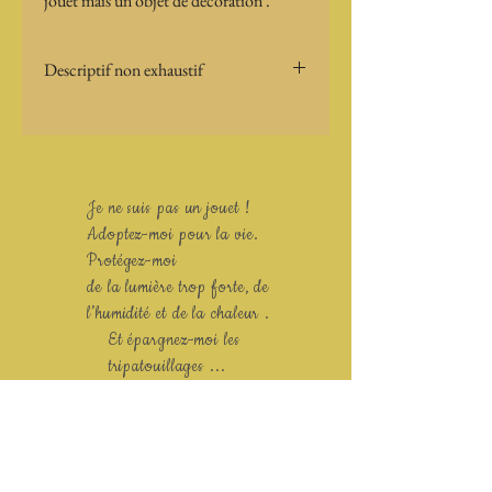
jouet mais un objet de décoration .
Descriptif non exhaustif
Taille : 
Poid : 
Particularités : socle livre 
Je ne suis pas un jouet !
Adoptez-moi pour la vie.
Protégez-moi
de la lumière trop forte, de
l’humidité et de la chaleur .
Et épargnez-moi les
tripatouillages ...
merci !
restez curieux ...