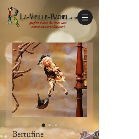
La-Vieille-Rachel.
com
profitez mieux du site en vous
connectant sur ordinateur !
Bertufine