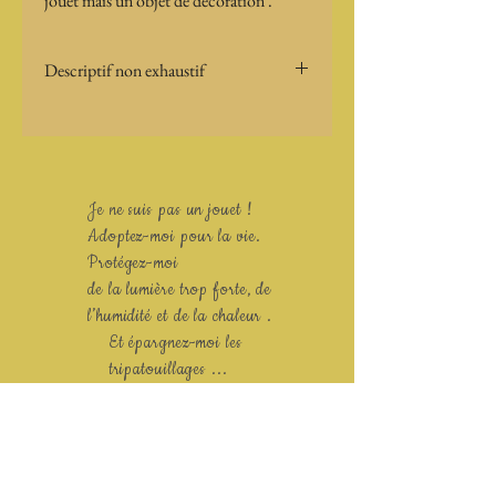
jouet mais un objet de décoration .
Descriptif non exhaustif
Taille : 
Poid : 
Particularités : sorcière suspendue 
Je ne suis pas un jouet !
Adoptez-moi pour la vie.
Protégez-moi
de la lumière trop forte, de
l’humidité et de la chaleur .
Et épargnez-moi les
tripatouillages ...
merci !
restez curieux ...