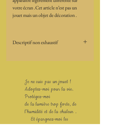
apparaître légèrement différente sur 
votre écran .Cet article n’est pas un 
jouet mais un objet de décoration .
Descriptif non exhaustif
Taille : 
 8 cm x 10 cm
Particularités : cadre à suspendre 
Je ne suis pas un jouet !
Adoptez-moi pour la vie.
Protégez-moi
de la lumière trop forte, de
l’humidité et de la chaleur .
Et épargnez-moi les
tripatouillages ...
merci !