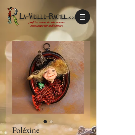
La-Vieille-Rachel.
com
profitez mieux du site en vous
connectant sur ordinateur !
Poléxine