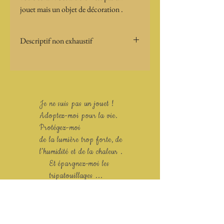
jouet mais un objet de décoration .
Descriptif non exhaustif
Taille : 
Poid : 
Particularités : socle livre position 
assise
Je ne suis pas un jouet !
Adoptez-moi pour la vie.
Protégez-moi
de la lumière trop forte, de
l’humidité et de la chaleur .
Et épargnez-moi les
tripatouillages ...
merci !